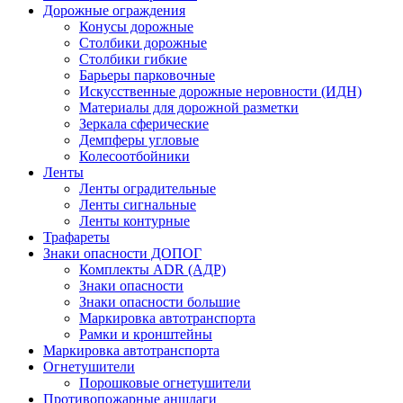
Дорожные ограждения
Конусы дорожные
Столбики дорожные
Столбики гибкие
Барьеры парковочные
Искусственные дорожные неровности (ИДН)
Материалы для дорожной разметки
Зеркала сферические
Демпферы угловые
Колесоотбойники
Ленты
Ленты оградительные
Ленты сигнальные
Ленты контурные
Трафареты
Знаки опасности ДОПОГ
Комплекты ADR (АДР)
Знаки опасности
Знаки опасности большие
Маркировка автотранспорта
Рамки и кронштейны
Маркировка автотранспорта
Огнетушители
Порошковые огнетушители
Противопожарные аншлаги