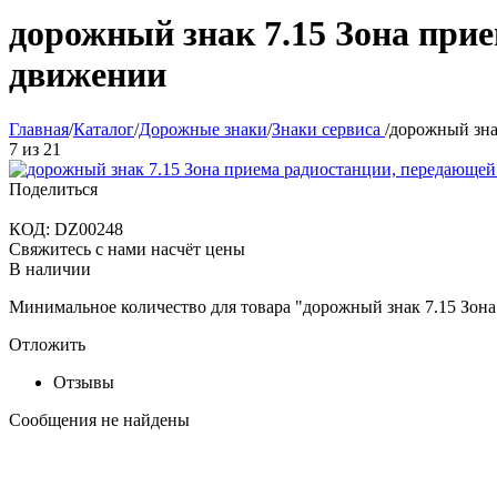
дорожный знак 7.15 Зона при
движении
Главная
/
Каталог
/
Дорожные знаки
/
Знаки сервиса
/
дорожный зна
7
из
21
Поделиться
КОД:
DZ00248
Свяжитесь с нами насчёт цены
В наличии
Минимальное количество для товара "дорожный знак 7.15 Зо
Отложить
Отзывы
Сообщения не найдены