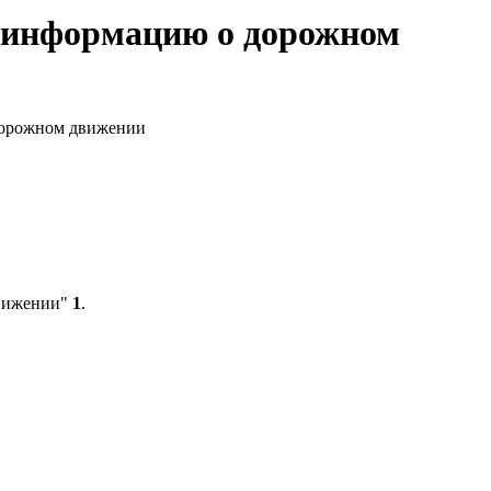
й информацию о дорожном
дорожном движении
движении"
1
.