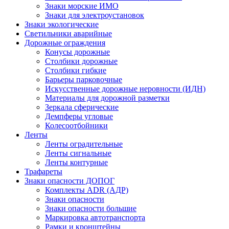
Знаки морские ИМО
Знаки для электроустановок
Знаки экологические
Светильники аварийные
Дорожные ограждения
Конусы дорожные
Столбики дорожные
Столбики гибкие
Барьеры парковочные
Искусственные дорожные неровности (ИДН)
Материалы для дорожной разметки
Зеркала сферические
Демпферы угловые
Колесоотбойники
Ленты
Ленты оградительные
Ленты сигнальные
Ленты контурные
Трафареты
Знаки опасности ДОПОГ
Комплекты ADR (АДР)
Знаки опасности
Знаки опасности большие
Маркировка автотранспорта
Рамки и кронштейны