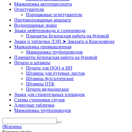
Маркировка автотранспорта
Огнетушители
Порошковые огнетушители
Противопожарные аншлаги
Водоохранные знаки
Знаки нефтепровода и газопровода
Планшеты Безопасная работа на буровой
Знаки и таблички ЛЭП ➤ Заказать в Красноярске
Маркировка промышленная
Маркировка трубопроводов
Планшеты Безопасная работа на буровой
Печати и штампы
Печати для ООО и ИП
Штампы для путевых листов
Штампы бухгалтерские
Штампы ОТК
Печати медицинские
Знаки для строительных площадок
Схемы строповки грузов
Адресные таблички
Маркировка трубопроводов
0
Корзина
Корзина пуста