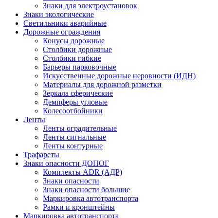
Знаки для электроустановок
Знаки экологические
Светильники аварийные
Дорожные ограждения
Конусы дорожные
Столбики дорожные
Столбики гибкие
Барьеры парковочные
Искусственные дорожные неровности (ИДН)
Материалы для дорожной разметки
Зеркала сферические
Демпферы угловые
Колесоотбойники
Ленты
Ленты оградительные
Ленты сигнальные
Ленты контурные
Трафареты
Знаки опасности ДОПОГ
Комплекты ADR (АДР)
Знаки опасности
Знаки опасности большие
Маркировка автотранспорта
Рамки и кронштейны
Маркировка автотранспорта