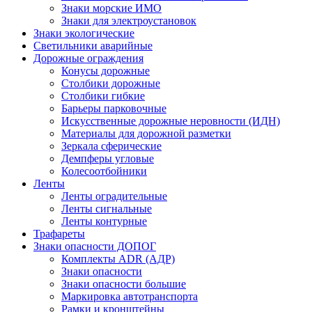
Знаки морские ИМО
Знаки для электроустановок
Знаки экологические
Светильники аварийные
Дорожные ограждения
Конусы дорожные
Столбики дорожные
Столбики гибкие
Барьеры парковочные
Искусственные дорожные неровности (ИДН)
Материалы для дорожной разметки
Зеркала сферические
Демпферы угловые
Колесоотбойники
Ленты
Ленты оградительные
Ленты сигнальные
Ленты контурные
Трафареты
Знаки опасности ДОПОГ
Комплекты ADR (АДР)
Знаки опасности
Знаки опасности большие
Маркировка автотранспорта
Рамки и кронштейны