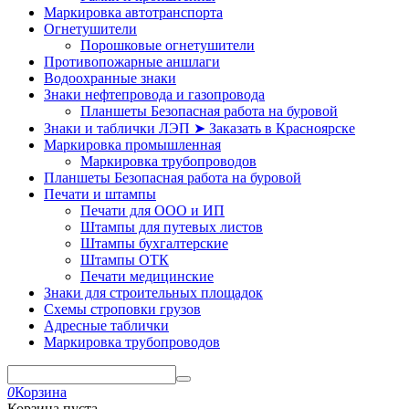
Маркировка автотранспорта
Огнетушители
Порошковые огнетушители
Противопожарные аншлаги
Водоохранные знаки
Знаки нефтепровода и газопровода
Планшеты Безопасная работа на буровой
Знаки и таблички ЛЭП ➤ Заказать в Красноярске
Маркировка промышленная
Маркировка трубопроводов
Планшеты Безопасная работа на буровой
Печати и штампы
Печати для ООО и ИП
Штампы для путевых листов
Штампы бухгалтерские
Штампы ОТК
Печати медицинские
Знаки для строительных площадок
Схемы строповки грузов
Адресные таблички
Маркировка трубопроводов
0
Корзина
Корзина пуста