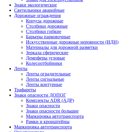
Знаки экологические
Светильники аварийные
Дорожные ограждения
Конусы дорожные
Столбики дорожные
Столбики гибкие
Барьеры парковочные
Искусственные дорожные неровности (ИДН)
Материалы для дорожной разметки
Зеркала сферические
Демпферы угловые
Колесоотбойники
Ленты
Ленты оградительные
Ленты сигнальные
Ленты контурные
Трафареты
Знаки опасности ДОПОГ
Комплекты ADR (АДР)
Знаки опасности
Знаки опасности большие
Маркировка автотранспорта
Рамки и кронштейны
Маркировка автотранспорта