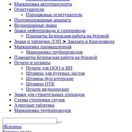
Маркировка автотранспорта
Огнетушители
Порошковые огнетушители
Противопожарные аншлаги
Водоохранные знаки
Знаки нефтепровода и газопровода
Планшеты Безопасная работа на буровой
Знаки и таблички ЛЭП ➤ Заказать в Красноярске
Маркировка промышленная
Маркировка трубопроводов
Планшеты Безопасная работа на буровой
Печати и штампы
Печати для ООО и ИП
Штампы для путевых листов
Штампы бухгалтерские
Штампы ОТК
Печати медицинские
Знаки для строительных площадок
Схемы строповки грузов
Адресные таблички
Маркировка трубопроводов
0
Корзина
Корзина пуста