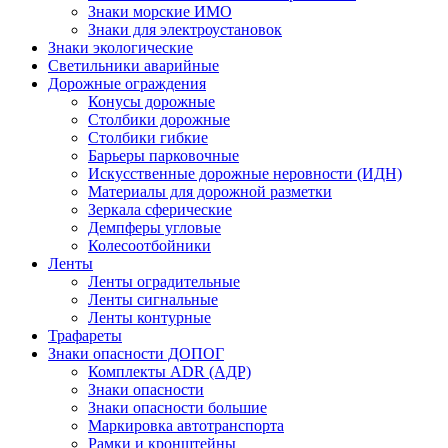
Знаки морские ИМО
Знаки для электроустановок
Знаки экологические
Светильники аварийные
Дорожные ограждения
Конусы дорожные
Столбики дорожные
Столбики гибкие
Барьеры парковочные
Искусственные дорожные неровности (ИДН)
Материалы для дорожной разметки
Зеркала сферические
Демпферы угловые
Колесоотбойники
Ленты
Ленты оградительные
Ленты сигнальные
Ленты контурные
Трафареты
Знаки опасности ДОПОГ
Комплекты ADR (АДР)
Знаки опасности
Знаки опасности большие
Маркировка автотранспорта
Рамки и кронштейны