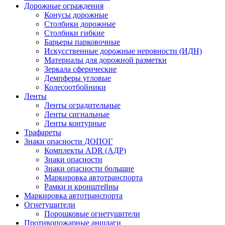
Дорожные ограждения
Конусы дорожные
Столбики дорожные
Столбики гибкие
Барьеры парковочные
Искусственные дорожные неровности (ИДН)
Материалы для дорожной разметки
Зеркала сферические
Демпферы угловые
Колесоотбойники
Ленты
Ленты оградительные
Ленты сигнальные
Ленты контурные
Трафареты
Знаки опасности ДОПОГ
Комплекты ADR (АДР)
Знаки опасности
Знаки опасности большие
Маркировка автотранспорта
Рамки и кронштейны
Маркировка автотранспорта
Огнетушители
Порошковые огнетушители
Противопожарные аншлаги