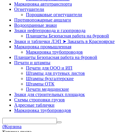
Маркировка автотранспорта
Огнетушители
Порошковые огнетушители
Противопожарные аншлаги
Водоохранные знаки
Знаки нефтепровода и газопровода
Планшеты Безопасная работа на буровой
Знаки и таблички ЛЭП ➤ Заказать в Красноярске
Маркировка промышленная
Маркировка трубопроводов
Планшеты Безопасная работа на буровой
Печати и штампы
Печати для ООО и ИП
Штампы для путевых листов
Штампы бухгалтерские
Штампы ОТК
Печати медицинские
Знаки для строительных площадок
Схемы строповки грузов
Адресные таблички
Маркировка трубопроводов
0
Корзина
Корзина пуста