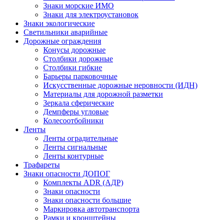
Знаки морские ИМО
Знаки для электроустановок
Знаки экологические
Светильники аварийные
Дорожные ограждения
Конусы дорожные
Столбики дорожные
Столбики гибкие
Барьеры парковочные
Искусственные дорожные неровности (ИДН)
Материалы для дорожной разметки
Зеркала сферические
Демпферы угловые
Колесоотбойники
Ленты
Ленты оградительные
Ленты сигнальные
Ленты контурные
Трафареты
Знаки опасности ДОПОГ
Комплекты ADR (АДР)
Знаки опасности
Знаки опасности большие
Маркировка автотранспорта
Рамки и кронштейны