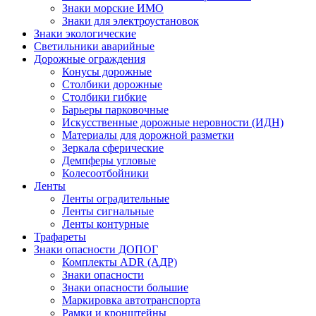
Знаки морские ИМО
Знаки для электроустановок
Знаки экологические
Светильники аварийные
Дорожные ограждения
Конусы дорожные
Столбики дорожные
Столбики гибкие
Барьеры парковочные
Искусственные дорожные неровности (ИДН)
Материалы для дорожной разметки
Зеркала сферические
Демпферы угловые
Колесоотбойники
Ленты
Ленты оградительные
Ленты сигнальные
Ленты контурные
Трафареты
Знаки опасности ДОПОГ
Комплекты ADR (АДР)
Знаки опасности
Знаки опасности большие
Маркировка автотранспорта
Рамки и кронштейны