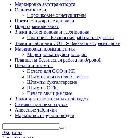
Маркировка автотранспорта
Огнетушители
Порошковые огнетушители
Противопожарные аншлаги
Водоохранные знаки
Знаки нефтепровода и газопровода
Планшеты Безопасная работа на буровой
Знаки и таблички ЛЭП ➤ Заказать в Красноярске
Маркировка промышленная
Маркировка трубопроводов
Планшеты Безопасная работа на буровой
Печати и штампы
Печати для ООО и ИП
Штампы для путевых листов
Штампы бухгалтерские
Штампы ОТК
Печати медицинские
Знаки для строительных площадок
Схемы строповки грузов
Адресные таблички
Маркировка трубопроводов
0
Корзина
Корзина пуста