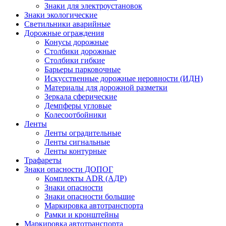
Знаки для электроустановок
Знаки экологические
Светильники аварийные
Дорожные ограждения
Конусы дорожные
Столбики дорожные
Столбики гибкие
Барьеры парковочные
Искусственные дорожные неровности (ИДН)
Материалы для дорожной разметки
Зеркала сферические
Демпферы угловые
Колесоотбойники
Ленты
Ленты оградительные
Ленты сигнальные
Ленты контурные
Трафареты
Знаки опасности ДОПОГ
Комплекты ADR (АДР)
Знаки опасности
Знаки опасности большие
Маркировка автотранспорта
Рамки и кронштейны
Маркировка автотранспорта