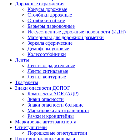
Дорожные ограждения
Конусы дорожные
Столбики дорожные
Столбики гибкие
Барьеры парковочные
Искусственные дорожные неровности (ИДН)
Материалы для дорожной разметки
Зеркала сферические
Демпферы угловые
Колесоотбойники
Ленты
Ленты оградительные
Ленты сигнальные
Ленты контурные
Трафареты
Знаки опасности ДОПОГ
Комплекты ADR (АДР)
Знаки опасности
Знаки опасности большие
Маркировка автотранспорта
Рамки и кронштейны
Маркировка автотранспорта
Огнетушители
Порошковые огнетушители
Противопожарные аншлаги