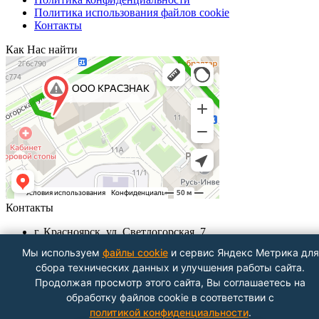
Политика использования файлов cookie
Контакты
Как Нас найти
Контакты
г. Красноярск, ул. Светлогорская, 7
+7 (391) 29-29-199, +7 (391) 290-62-00
Мы используем
файлы cookie
и сервис Яндекс Метрика для
Пн-Пт с 9.00 - до 18.00
сбора технических данных и улучшения работы сайта.
info@krasznak24.ru
Продолжая просмотр этого сайта, Вы соглашаетесь на
Посмотреть на карте
обработку файлов cookie в соответствии с
политикой конфиденциальности
.