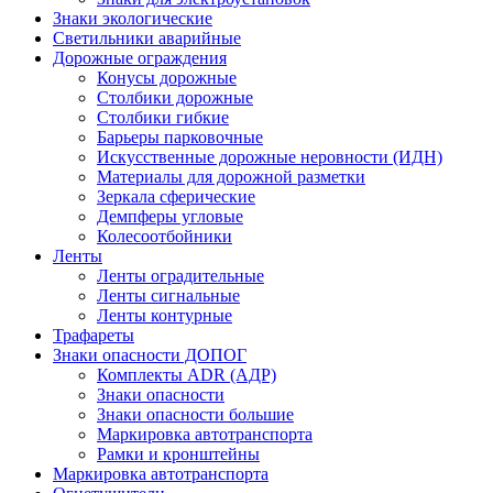
Знаки экологические
Светильники аварийные
Дорожные ограждения
Конусы дорожные
Столбики дорожные
Столбики гибкие
Барьеры парковочные
Искусственные дорожные неровности (ИДН)
Материалы для дорожной разметки
Зеркала сферические
Демпферы угловые
Колесоотбойники
Ленты
Ленты оградительные
Ленты сигнальные
Ленты контурные
Трафареты
Знаки опасности ДОПОГ
Комплекты ADR (АДР)
Знаки опасности
Знаки опасности большие
Маркировка автотранспорта
Рамки и кронштейны
Маркировка автотранспорта