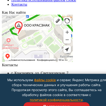
Политика использования файлов cookie
Контакты
Как Нас найти
Контакты
г. Красноярск, ул. Светлогорская, 7
+7 (391) 29-29-199, +7 (391) 290-62-00
Мы используем
файлы cookie
и сервис Яндекс Метрика для
Пн-Пт с 9.00 - до 18.00
сбора технических данных и улучшения работы сайта.
info@krasznak24.ru
Продолжая просмотр этого сайта, Вы соглашаетесь на
Посмотреть на карте
обработку файлов cookie в соответствии с
политикой конфиденциальности
.