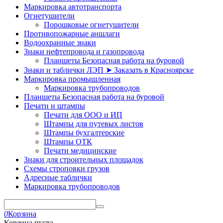
Маркировка автотранспорта
Огнетушители
Порошковые огнетушители
Противопожарные аншлаги
Водоохранные знаки
Знаки нефтепровода и газопровода
Планшеты Безопасная работа на буровой
Знаки и таблички ЛЭП ➤ Заказать в Красноярске
Маркировка промышленная
Маркировка трубопроводов
Планшеты Безопасная работа на буровой
Печати и штампы
Печати для ООО и ИП
Штампы для путевых листов
Штампы бухгалтерские
Штампы ОТК
Печати медицинские
Знаки для строительных площадок
Схемы строповки грузов
Адресные таблички
Маркировка трубопроводов
0
Корзина
Корзина пуста