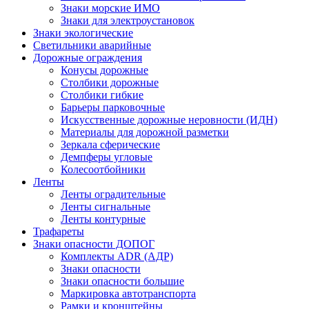
Знаки морские ИМО
Знаки для электроустановок
Знаки экологические
Светильники аварийные
Дорожные ограждения
Конусы дорожные
Столбики дорожные
Столбики гибкие
Барьеры парковочные
Искусственные дорожные неровности (ИДН)
Материалы для дорожной разметки
Зеркала сферические
Демпферы угловые
Колесоотбойники
Ленты
Ленты оградительные
Ленты сигнальные
Ленты контурные
Трафареты
Знаки опасности ДОПОГ
Комплекты ADR (АДР)
Знаки опасности
Знаки опасности большие
Маркировка автотранспорта
Рамки и кронштейны