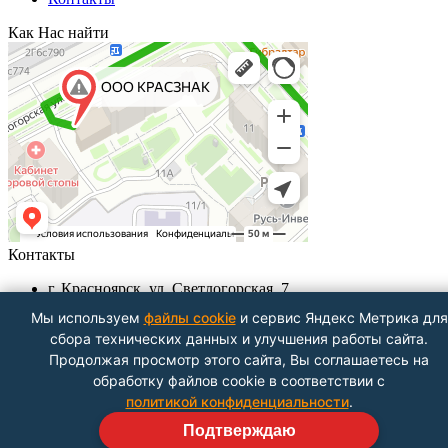
Как Нас найти
Контакты
г. Красноярск, ул. Светлогорская, 7
+7 (391) 29-29-199, +7 (391) 290-62-00
Мы используем
файлы cookie
и сервис Яндекс Метрика для
Пн-Пт с 9.00 - до 18.00
сбора технических данных и улучшения работы сайта.
info@krasznak24.ru
Продолжая просмотр этого сайта, Вы соглашаетесь на
Посмотреть на карте
обработку файлов cookie в соответствии с
политикой конфиденциальности
.
Подтверждаю