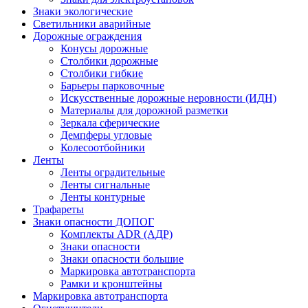
Знаки экологические
Светильники аварийные
Дорожные ограждения
Конусы дорожные
Столбики дорожные
Столбики гибкие
Барьеры парковочные
Искусственные дорожные неровности (ИДН)
Материалы для дорожной разметки
Зеркала сферические
Демпферы угловые
Колесоотбойники
Ленты
Ленты оградительные
Ленты сигнальные
Ленты контурные
Трафареты
Знаки опасности ДОПОГ
Комплекты ADR (АДР)
Знаки опасности
Знаки опасности большие
Маркировка автотранспорта
Рамки и кронштейны
Маркировка автотранспорта