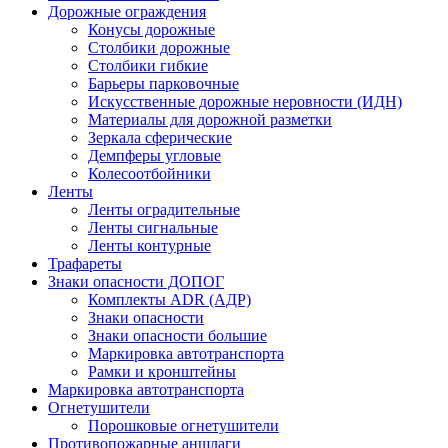
Дорожные ограждения
Конусы дорожные
Столбики дорожные
Столбики гибкие
Барьеры парковочные
Искусственные дорожные неровности (ИДН)
Материалы для дорожной разметки
Зеркала сферические
Демпферы угловые
Колесоотбойники
Ленты
Ленты оградительные
Ленты сигнальные
Ленты контурные
Трафареты
Знаки опасности ДОПОГ
Комплекты ADR (АДР)
Знаки опасности
Знаки опасности большие
Маркировка автотранспорта
Рамки и кронштейны
Маркировка автотранспорта
Огнетушители
Порошковые огнетушители
Противопожарные аншлаги