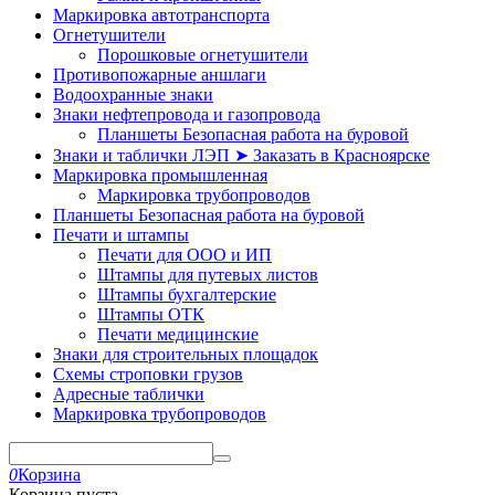
Маркировка автотранспорта
Огнетушители
Порошковые огнетушители
Противопожарные аншлаги
Водоохранные знаки
Знаки нефтепровода и газопровода
Планшеты Безопасная работа на буровой
Знаки и таблички ЛЭП ➤ Заказать в Красноярске
Маркировка промышленная
Маркировка трубопроводов
Планшеты Безопасная работа на буровой
Печати и штампы
Печати для ООО и ИП
Штампы для путевых листов
Штампы бухгалтерские
Штампы ОТК
Печати медицинские
Знаки для строительных площадок
Схемы строповки грузов
Адресные таблички
Маркировка трубопроводов
0
Корзина
Корзина пуста