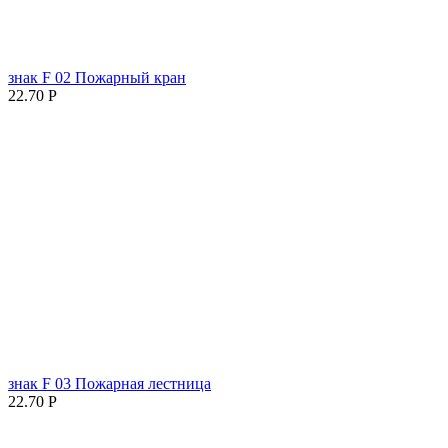
знак F 02 Пожарный кран
22.70
Р
знак F 03 Пожарная лестница
22.70
Р