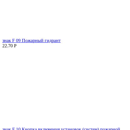
знак F 09 Пожарный гидрант
22.70
Р
знак F 10 Кнопка включения установок (систем) пожарной