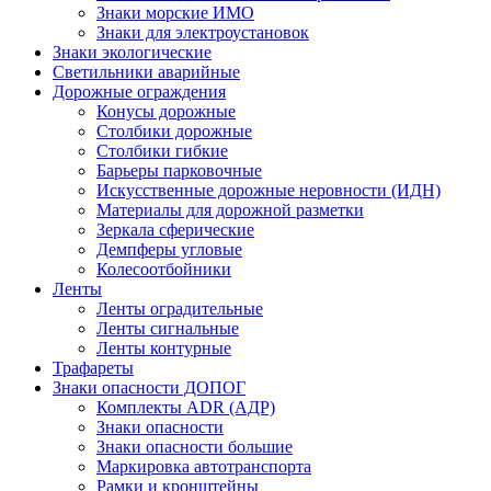
Знаки морские ИМО
Знаки для электроустановок
Знаки экологические
Светильники аварийные
Дорожные ограждения
Конусы дорожные
Столбики дорожные
Столбики гибкие
Барьеры парковочные
Искусственные дорожные неровности (ИДН)
Материалы для дорожной разметки
Зеркала сферические
Демпферы угловые
Колесоотбойники
Ленты
Ленты оградительные
Ленты сигнальные
Ленты контурные
Трафареты
Знаки опасности ДОПОГ
Комплекты ADR (АДР)
Знаки опасности
Знаки опасности большие
Маркировка автотранспорта
Рамки и кронштейны