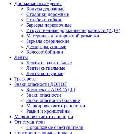
Дорожные ограждения
Конусы дорожные
Столбики дорожные
Столбики гибкие
Барьеры парковочные
Искусственные дорожные неровности (ИДН)
Материалы для дорожной разметки
Зеркала сферические
Демпферы угловые
Колесоотбойники
Ленты
Ленты оградительные
Ленты сигнальные
Ленты контурные
Трафареты
Знаки опасности ДОПОГ
Комплекты ADR (АДР)
Знаки опасности
Знаки опасности большие
Маркировка автотранспорта
Рамки и кронштейны
Маркировка автотранспорта
Огнетушители
Порошковые огнетушители
Противопожарные аншлаги