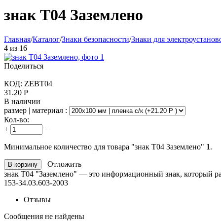
знак T04 Заземлено
Главная
/
Каталог
/
Знаки безопасности
/
Знаки для электроустанов
4
из
16
Поделиться
КОД:
ZEBT04
31.20
Р
В наличии
размер | материал :
Кол-во:
+
−
Минимальное количество для товара "знак T04 Заземлено"
1
.
Отложить
В корзину
знак T04 "Заземлено" — это информационный знак, который р
153-34.03.603-2003
Отзывы
Сообщения не найдены