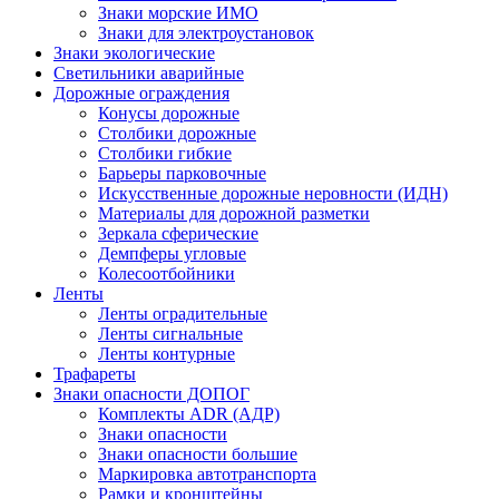
Знаки морские ИМО
Знаки для электроустановок
Знаки экологические
Светильники аварийные
Дорожные ограждения
Конусы дорожные
Столбики дорожные
Столбики гибкие
Барьеры парковочные
Искусственные дорожные неровности (ИДН)
Материалы для дорожной разметки
Зеркала сферические
Демпферы угловые
Колесоотбойники
Ленты
Ленты оградительные
Ленты сигнальные
Ленты контурные
Трафареты
Знаки опасности ДОПОГ
Комплекты ADR (АДР)
Знаки опасности
Знаки опасности большие
Маркировка автотранспорта
Рамки и кронштейны