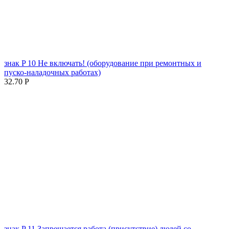
знак P 10 Не включать! (оборудование при ремонтных и
пуско-наладочных работах)
32.70
Р
знак P 11 Запрещается работа (присутствие) людей со