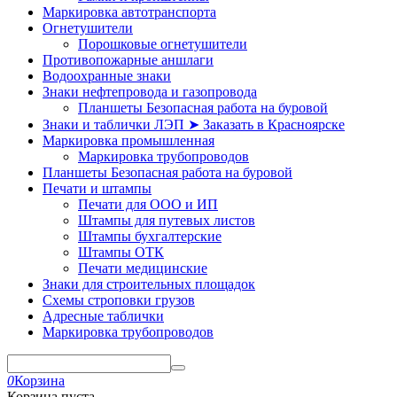
Маркировка автотранспорта
Огнетушители
Порошковые огнетушители
Противопожарные аншлаги
Водоохранные знаки
Знаки нефтепровода и газопровода
Планшеты Безопасная работа на буровой
Знаки и таблички ЛЭП ➤ Заказать в Красноярске
Маркировка промышленная
Маркировка трубопроводов
Планшеты Безопасная работа на буровой
Печати и штампы
Печати для ООО и ИП
Штампы для путевых листов
Штампы бухгалтерские
Штампы ОТК
Печати медицинские
Знаки для строительных площадок
Схемы строповки грузов
Адресные таблички
Маркировка трубопроводов
0
Корзина
Корзина пуста