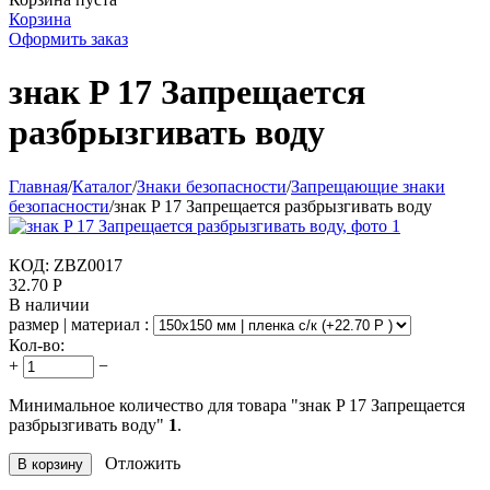
Корзина
Оформить заказ
знак P 17 Запрещается
разбрызгивать воду
Главная
/
Каталог
/
Знаки безопасности
/
Запрещающие знаки
безопасности
/
знак P 17 Запрещается разбрызгивать воду
КОД:
ZBZ0017
32.70
Р
В наличии
размер | материал :
Кол-во:
+
−
Минимальное количество для товара "знак P 17 Запрещается
разбрызгивать воду"
1
.
Отложить
В корзину