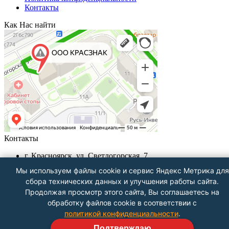
Контакты
Как Нас найти
Контакты
г. Красноярск, ул. Светлогорская, 7
+7 (391) 29-29-199, +7 (391) 290-62-00
Мы используем файлы cookie и сервис Яндекс Метрика для
Пн-Пт с 9.00 - до 18.00
сбора технических данных и улучшения работы сайта.
info@krasznak24.ru
Продолжая просмотр этого сайта, Вы соглашаетесь на
Посмотреть на карте
обработку файлов cookie в соответствии с
политикой конфиденциальности
.
Подтверждаю