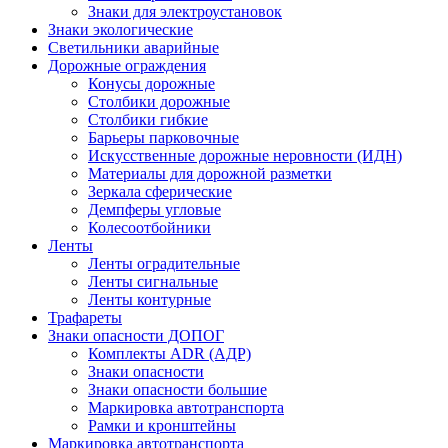
Знаки для электроустановок
Знаки экологические
Светильники аварийные
Дорожные ограждения
Конусы дорожные
Столбики дорожные
Столбики гибкие
Барьеры парковочные
Искусственные дорожные неровности (ИДН)
Материалы для дорожной разметки
Зеркала сферические
Демпферы угловые
Колесоотбойники
Ленты
Ленты оградительные
Ленты сигнальные
Ленты контурные
Трафареты
Знаки опасности ДОПОГ
Комплекты ADR (АДР)
Знаки опасности
Знаки опасности большие
Маркировка автотранспорта
Рамки и кронштейны
Маркировка автотранспорта