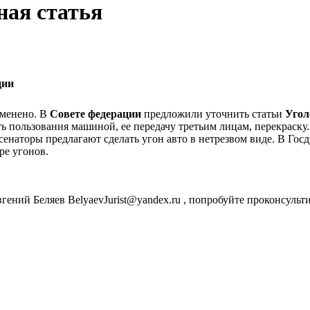
ная статья
ции
зменено. В
Совете федерации
предложили уточнить статьи
Угол
 пользования машиной, ее передачу третьим лицам, перекраску
сенаторы предлагают сделать угон авто в нетрезвом виде. В Го
ре угонов.
гений Беляев BelyaevJurist@yandex.ru , попробуйте проконсульт