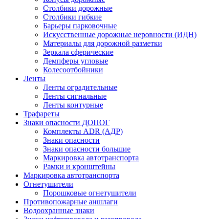
Столбики дорожные
Столбики гибкие
Барьеры парковочные
Искусственные дорожные неровности (ИДН)
Материалы для дорожной разметки
Зеркала сферические
Демпферы угловые
Колесоотбойники
Ленты
Ленты оградительные
Ленты сигнальные
Ленты контурные
Трафареты
Знаки опасности ДОПОГ
Комплекты ADR (АДР)
Знаки опасности
Знаки опасности большие
Маркировка автотранспорта
Рамки и кронштейны
Маркировка автотранспорта
Огнетушители
Порошковые огнетушители
Противопожарные аншлаги
Водоохранные знаки