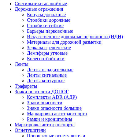
Светильники аварийные
Дорожные ограждения
Конусы дорожные
Столбики дорожные
Столбики гибкие
Барьеры парковочные
Искусственные дорожные неровности (ИДН)
Материалы для дорожной разметки
Зеркала сферические
Демпферы угловые
Колесоотбойники
Ленты
Ленты оградительные
Ленты сигнальные
Ленты контурные
Трафареты
Знаки опасности ДОПОГ
Комплекты ADR (АДР)
Знаки опасности
Знаки опасности большие
Маркировка автотранспорта
Рамки и кронштейны
Маркировка автотранспорта
Огнетушители
Порошковые огнетушители