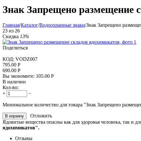
Знак Запрещено размещение 
Главная
/
Каталог
/
Водоохранные знаки
/
Знак Запрещено размеще
23
из
26
Скидка
13%
Поделиться
КОД:
VODZ007
795.00
Р
690.00
Р
Вы экономите:
105.00
Р
В наличии
Кол-во:
+
−
Минимальное количество для товара "Знак Запрещено размеще
Отложить
В корзину
Ядовитые вещества опасны как для здоровья человека, так и 
ядохимикатов".
Отзывы