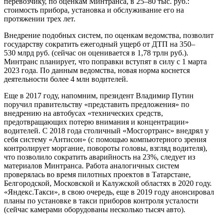
перевозчику, по оценкам Минтранса, в 25–80 тыс. руб.:
стоимость прибора, установка и обслуживание его на
протяжении трех лет.
Внедрение подобных систем, по оценкам ведомства, позволит
государству сократить ежегодный ущерб от ДТП на 350–
530 млрд руб. (сейчас он оценивается в 1,78 трлн руб.).
Минтранс планирует, что поправки вступят в силу с 1 марта
2023 года. По данным ведомства, новая норма коснется
деятельности более 4 млн водителей.
Еще в 2017 году, напомним, президент Владимир Путин
поручил правительству «представить предложения» по
внедрению на автобусах «технических средств,
предотвращающих потерю внимания и концентрации»
водителей. С 2018 года столичный «Мосгортранс» внедрял у
себя систему «Антисон» (с помощью компьютерного зрения
контролирует моргание, повороты головы, взгляд водителя),
что позволило сократить аварийность на 23%, следует из
материалов Минтранса. Работа аналогичных систем
проверялась во время пилотных проектов в Татарстане,
Белгородской, Московской и Калужской областях в 2020 году.
«Яндекс.Такси», в свою очередь, еще в 2019 году анонсировал
планы по установке в такси приборов контроля усталости
(сейчас камерами оборудованы несколько тысяч авто).