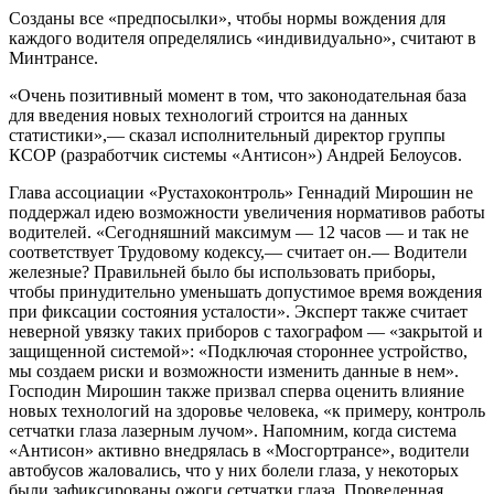
Созданы все «предпосылки», чтобы нормы вождения для
каждого водителя определялись «индивидуально», считают в
Минтрансе.
«Очень позитивный момент в том, что законодательная база
для введения новых технологий строится на данных
статистики»,— сказал исполнительный директор группы
КСОР (разработчик системы «Антисон») Андрей Белоусов.
Глава ассоциации «Рустахоконтроль» Геннадий Мирошин не
поддержал идею возможности увеличения нормативов работы
водителей. «Сегодняшний максимум — 12 часов — и так не
соответствует Трудовому кодексу,— считает он.— Водители
железные? Правильней было бы использовать приборы,
чтобы принудительно уменьшать допустимое время вождения
при фиксации состояния усталости». Эксперт также считает
неверной увязку таких приборов с тахографом — «закрытой и
защищенной системой»: «Подключая стороннее устройство,
мы создаем риски и возможности изменить данные в нем».
Господин Мирошин также призвал сперва оценить влияние
новых технологий на здоровье человека, «к примеру, контроль
сетчатки глаза лазерным лучом». Напомним, когда система
«Антисон» активно внедрялась в «Мосгортрансе», водители
автобусов жаловались, что у них болели глаза, у некоторых
были зафиксированы ожоги сетчатки глаза. Проведенная