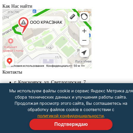
Как Нас найти
Контакты
г. Красноярск, ул. Светлогорская, 7
+7 (391) 29-29-199, +7 (391) 290-62-00
Мы используем файлы cookie и сервис Яндекс Метрика для
Пн-Пт с 9.00 - до 18.00
сбора технических данных и улучшения работы сайта.
info@krasznak24.ru
Продолжая просмотр этого сайта, Вы соглашаетесь на
Посмотреть на карте
обработку файлов cookie в соответствии с
политикой конфиденциальности
.
Подтверждаю