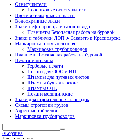
Огнетушители
Порошковые огнетушители
Противопожарные аншлаги
Водоохранные знаки
Знаки нефтепровода и газопровода
Планшеты Безопасная работа на буровой
Знаки и таблички ЛЭП ➤ Заказать в Красноярске
Маркировка промышленная
Маркировка трубопроводов
Планшеты Безопасная работа на буровой
Печати и штампы
Гербовые печати
Печати для ООО и ИП
Штампы для путевых листов
Штампы бухгалтерские
Штампы ОТК
Печати медицинские
Знаки для строительных площадок
Схемы строповки грузов
Адресные таблички
Маркировка трубопроводов
0
Корзина
Корзина пуста