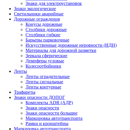
Знаки для электроустановок
Знаки экологические
Светильники аварийные
Дорожные ограждения
Конусы дорожные
Столбики дорожные
Столбики гибкие
Барьеры парковочные
Искусственные дорожные неровности (ИДН)
Материалы для дорожной разметки
Зеркала сферические
Демпферы угловые
Колесоотбойники
Ленты
Ленты оградительные
Ленты сигнальные
Ленты контурные
Трафареты
Знаки опасности ДОПОГ
Комплекты ADR (АДР)
Знаки опасности
Знаки опасности большие
Маркировка автотранспорта
Рамки и кронштейны
Маркировка автотранспорта