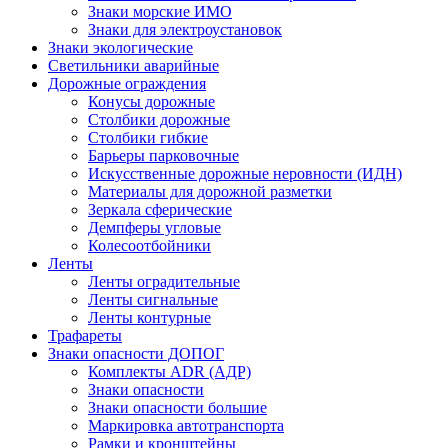
Знаки морские ИМО
Знаки для электроустановок
Знаки экологические
Светильники аварийные
Дорожные ограждения
Конусы дорожные
Столбики дорожные
Столбики гибкие
Барьеры парковочные
Искусственные дорожные неровности (ИДН)
Материалы для дорожной разметки
Зеркала сферические
Демпферы угловые
Колесоотбойники
Ленты
Ленты оградительные
Ленты сигнальные
Ленты контурные
Трафареты
Знаки опасности ДОПОГ
Комплекты ADR (АДР)
Знаки опасности
Знаки опасности большие
Маркировка автотранспорта
Рамки и кронштейны