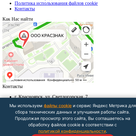
Политика использования файлов cookie
Контакты
Как Нас найти
Контакты
г. Красноярск, ул. Светлогорская, 7
+7 (391) 29-29-199, +7 (391) 290-62-00
Мы используем
файлы cookie
и сервис Яндекс Метрика для
Пн-Пт с 9.00 - до 18.00
сбора технических данных и улучшения работы сайта.
info@krasznak24.ru
Продолжая просмотр этого сайта, Вы соглашаетесь на
Посмотреть на карте
обработку файлов cookie в соответствии с
политикой конфиденциальности
.