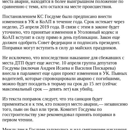
места аварии, находятся в более выигрышном положение по
сравнению с теми, кто остался на месте происшествия.
Постановлением КС Госдуме было предписано внести
изменения в УК и КоАП в течение года. Срок истекает через
неделю, 25 апреля 2019 года. В связи с этим в законе будет
уточнено, что принятые изменения в Уголовный кодекс и
КоАП вступят в силу прямо в день публикации. Закон еще
должен одобрить Совет федерации и подписать президент.
Поправки могут вступить в силу до майских праздников.
Не исключено, что впоследствии наказание для сбежавших с
места ДТП будет еще жестче. 10 апреля группа депутатов
Госдумы (включая Андрея Исаева и Василия Пискарева)
внесла в парламент еще один проект изменения в УК. Пьяных
водителей, которые спровоцировали аварию с погибшими,
можно будет посадить в тюрьму на срок до 15 лет (сейчас
максимальный срок — девять лет) как убийц.
Из текста поправок следует, что эта санкция будет
применяться и к тем, кто покинул место аварии,— независимо
того, пьян он был или трезв. Комитет Госдумы по
госстроительству уже рекомендовал принять поправки в
первом чтении.
Между тем в Госдуме задумались и над смягчением наказания