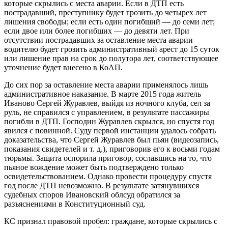
которые скрылись с места аварии. Если в ДТП есть
пострадавший, преступнику будет грозить до четырех лет
лишения свободы; если есть один погибший — до семи лет;
если двое или более погибших — до девяти лет. При
отсутствии пострадавших за оставление места аварии
водителю будет грозить административный арест до 15 суток
или лишение прав на срок до полутора лет, соответствующее
уточнение будет внесено в КоАП.
До сих пор за оставление места аварии применялось лишь
административное наказание. В марте 2015 года житель
Иваново Сергей Журавлев, выйдя из ночного клуба, сел за
руль, не справился с управлением, в результате пассажиры
погибли в ДТП. Господин Журавлев скрылся, но спустя год
явился с повинной. Суду первой инстанции удалось собрать
доказательства, что Сергей Журавлев был пьян (видеозапись,
показания свидетелей и т. д.), приговорив его к восьми годам
тюрьмы. Защита оспорила приговор, сославшись на то, что
пьяное вождение может быть подтверждено только
освидетельствованием. Однако провести процедуру спустя
год после ДТП невозможно. В результате затянувшихся
судебных споров Ивановский облсуд обратился за
разъяснениями в Конституционный суд.
КС признал правовой пробел: граждане, которые скрылись с