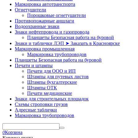
Маркировка автотранспорта
Огнетушители
Порошковые огнетушители
Противопожарные аншлаги
Водоохранные знаки
Знаки нефтепровода и газопровода
Планшеты Безопасная работа на буровой
Знаки и таблички ЛЭП ➤ Заказать в Красноярске
Маркировка промышленная
Маркировка трубопроводов
Планшеты Безопасная работа на буровой
Печати и штампы
Печати для ООО и ИП
Штампы для путевых листов
Штампы бухгалтерские
Штампы ОТК
Печати медицинские
Знаки для строительных площадок
Схемы строповки грузов
Адресные таблички
Маркировка трубопроводов
0
Корзина
Корзина пуста