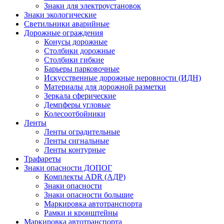
Знаки для электроустановок
Знаки экологические
Светильники аварийные
Дорожные ограждения
Конусы дорожные
Столбики дорожные
Столбики гибкие
Барьеры парковочные
Искусственные дорожные неровности (ИДН)
Материалы для дорожной разметки
Зеркала сферические
Демпферы угловые
Колесоотбойники
Ленты
Ленты оградительные
Ленты сигнальные
Ленты контурные
Трафареты
Знаки опасности ДОПОГ
Комплекты ADR (АДР)
Знаки опасности
Знаки опасности большие
Маркировка автотранспорта
Рамки и кронштейны
Маркировка автотранспорта