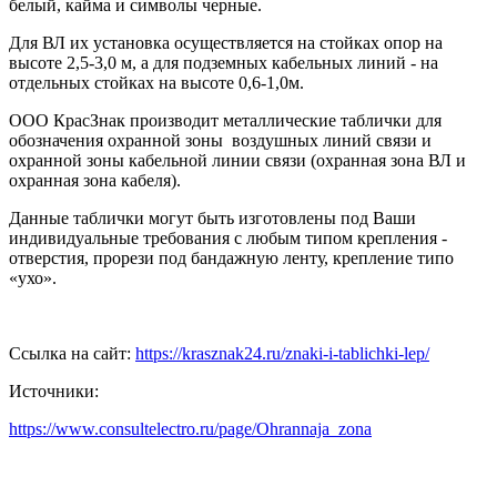
белый, кайма и символы черные.
Для ВЛ их установка осуществляется на стойках опор на
высоте 2,5-3,0 м, а для подземных кабельных линий - на
отдельных стойках на высоте 0,6-1,0м.
ООО КрасЗнак производит металлические таблички для
обозначения охранной зоны
воздушных линий связи и
охранной зоны кабельной линии связи (охранная зона ВЛ и
охранная зона кабеля).
Данные таблички могут быть изготовлены под Ваши
индивидуальные требования с любым типом крепления -
отверстия, прорези под бандажную ленту,
крепление типо
«ухо».
Ссылка на сайт:
https://krasznak24.ru/znaki-i-tablichki-lep/
Источники:
https://www.consultelectro.ru/page/Ohrannaja_zona