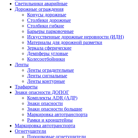
Светильники аварийные
Дорожные ограждения
Конусы дорожные
Столбики дорожные
Столбики гибкие
Барьеры парковочные
Искусственные дорожные неровности (ИДН)
Материалы для дорожной разметки
Зеркала сферические
Демпферы угловые
Колесоотбойники
Ленты
Ленты оградительные
Ленты сигнальные
Ленты контурные
Трафареты
Знаки опасности ДОПОГ
Комплекты ADR (АДР)
Знаки опасности
Знаки опасности большие
Маркировка автотранспорта
Рамки и кронштейны
Маркировка автотранспорта
Огнетушители
Порошковые огнетушители