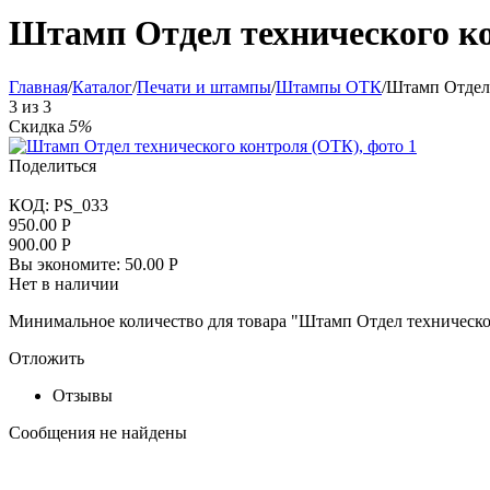
Штамп Отдел технического к
Главная
/
Каталог
/
Печати и штампы
/
Штампы ОТК
/
Штамп Отдел 
3
из
3
Скидка
5%
Поделиться
КОД:
PS_033
950.00
Р
900.00
Р
Вы экономите:
50.00
Р
Нет в наличии
Минимальное количество для товара "Штамп Отдел техническ
Отложить
Отзывы
Сообщения не найдены