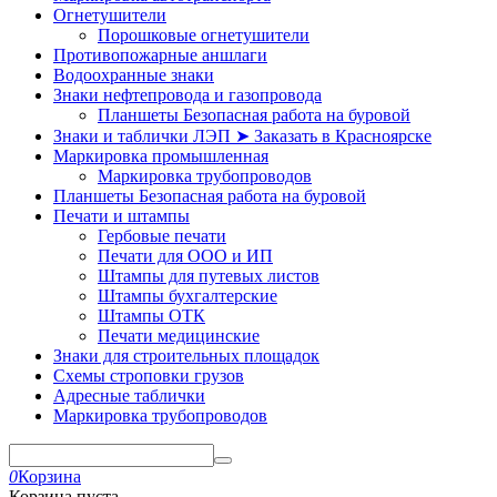
Огнетушители
Порошковые огнетушители
Противопожарные аншлаги
Водоохранные знаки
Знаки нефтепровода и газопровода
Планшеты Безопасная работа на буровой
Знаки и таблички ЛЭП ➤ Заказать в Красноярске
Маркировка промышленная
Маркировка трубопроводов
Планшеты Безопасная работа на буровой
Печати и штампы
Гербовые печати
Печати для ООО и ИП
Штампы для путевых листов
Штампы бухгалтерские
Штампы ОТК
Печати медицинские
Знаки для строительных площадок
Схемы строповки грузов
Адресные таблички
Маркировка трубопроводов
0
Корзина
Корзина пуста