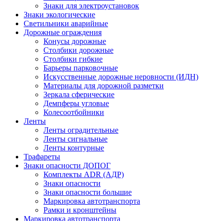
Знаки для электроустановок
Знаки экологические
Светильники аварийные
Дорожные ограждения
Конусы дорожные
Столбики дорожные
Столбики гибкие
Барьеры парковочные
Искусственные дорожные неровности (ИДН)
Материалы для дорожной разметки
Зеркала сферические
Демпферы угловые
Колесоотбойники
Ленты
Ленты оградительные
Ленты сигнальные
Ленты контурные
Трафареты
Знаки опасности ДОПОГ
Комплекты ADR (АДР)
Знаки опасности
Знаки опасности большие
Маркировка автотранспорта
Рамки и кронштейны
Маркировка автотранспорта