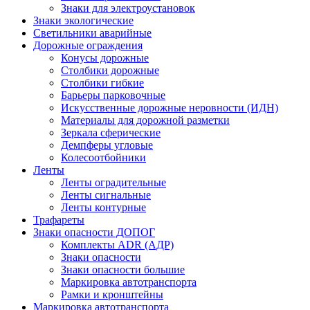
Знаки для электроустановок
Знаки экологические
Светильники аварийные
Дорожные ограждения
Конусы дорожные
Столбики дорожные
Столбики гибкие
Барьеры парковочные
Искусственные дорожные неровности (ИДН)
Материалы для дорожной разметки
Зеркала сферические
Демпферы угловые
Колесоотбойники
Ленты
Ленты оградительные
Ленты сигнальные
Ленты контурные
Трафареты
Знаки опасности ДОПОГ
Комплекты ADR (АДР)
Знаки опасности
Знаки опасности большие
Маркировка автотранспорта
Рамки и кронштейны
Маркировка автотранспорта