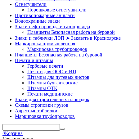
Огнетушители
Порошковые огнетушители
Противопожарные аншлаги
Водоохранные знаки
Знаки нефтепровода и газопровода
Планшеты Безопасная работа на буровой
Знаки и таблички ЛЭП ➤ Заказать в Красноярске
Маркировка промышленная
Маркировка трубопроводов
Планшеты Безопасная работа на буровой
Печати и штампы
Гербовые печати
Печати для ООО и ИП
Штампы для путевых листов
Штампы бухгалтерские
Штампы ОТК
Печати медицинские
Знаки для строительных площадок
Схемы строповки грузов
Адресные таблички
Маркировка трубопроводов
0
Корзина
Корзина пуста