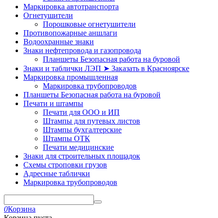
Маркировка автотранспорта
Огнетушители
Порошковые огнетушители
Противопожарные аншлаги
Водоохранные знаки
Знаки нефтепровода и газопровода
Планшеты Безопасная работа на буровой
Знаки и таблички ЛЭП ➤ Заказать в Красноярске
Маркировка промышленная
Маркировка трубопроводов
Планшеты Безопасная работа на буровой
Печати и штампы
Печати для ООО и ИП
Штампы для путевых листов
Штампы бухгалтерские
Штампы ОТК
Печати медицинские
Знаки для строительных площадок
Схемы строповки грузов
Адресные таблички
Маркировка трубопроводов
0
Корзина
Корзина пуста