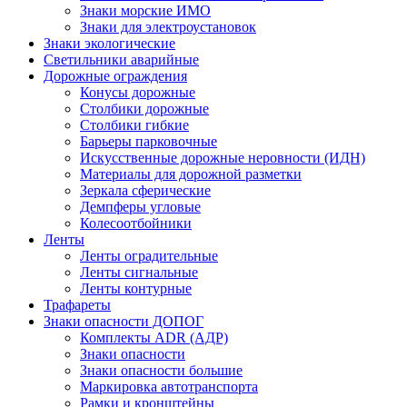
Знаки морские ИМО
Знаки для электроустановок
Знаки экологические
Светильники аварийные
Дорожные ограждения
Конусы дорожные
Столбики дорожные
Столбики гибкие
Барьеры парковочные
Искусственные дорожные неровности (ИДН)
Материалы для дорожной разметки
Зеркала сферические
Демпферы угловые
Колесоотбойники
Ленты
Ленты оградительные
Ленты сигнальные
Ленты контурные
Трафареты
Знаки опасности ДОПОГ
Комплекты ADR (АДР)
Знаки опасности
Знаки опасности большие
Маркировка автотранспорта
Рамки и кронштейны