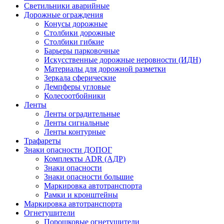
Светильники аварийные
Дорожные ограждения
Конусы дорожные
Столбики дорожные
Столбики гибкие
Барьеры парковочные
Искусственные дорожные неровности (ИДН)
Материалы для дорожной разметки
Зеркала сферические
Демпферы угловые
Колесоотбойники
Ленты
Ленты оградительные
Ленты сигнальные
Ленты контурные
Трафареты
Знаки опасности ДОПОГ
Комплекты ADR (АДР)
Знаки опасности
Знаки опасности большие
Маркировка автотранспорта
Рамки и кронштейны
Маркировка автотранспорта
Огнетушители
Порошковые огнетушители