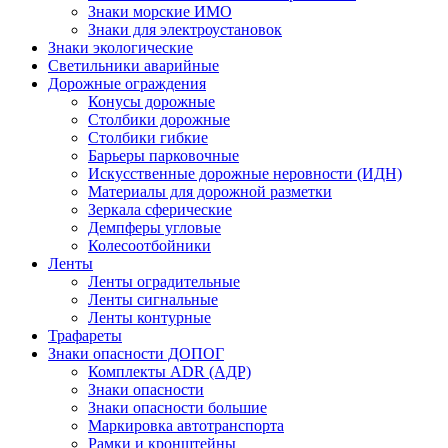
Знаки морские ИМО
Знаки для электроустановок
Знаки экологические
Светильники аварийные
Дорожные ограждения
Конусы дорожные
Столбики дорожные
Столбики гибкие
Барьеры парковочные
Искусственные дорожные неровности (ИДН)
Материалы для дорожной разметки
Зеркала сферические
Демпферы угловые
Колесоотбойники
Ленты
Ленты оградительные
Ленты сигнальные
Ленты контурные
Трафареты
Знаки опасности ДОПОГ
Комплекты ADR (АДР)
Знаки опасности
Знаки опасности большие
Маркировка автотранспорта
Рамки и кронштейны