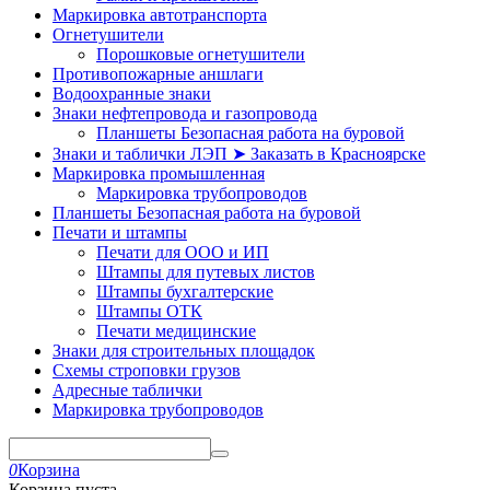
Маркировка автотранспорта
Огнетушители
Порошковые огнетушители
Противопожарные аншлаги
Водоохранные знаки
Знаки нефтепровода и газопровода
Планшеты Безопасная работа на буровой
Знаки и таблички ЛЭП ➤ Заказать в Красноярске
Маркировка промышленная
Маркировка трубопроводов
Планшеты Безопасная работа на буровой
Печати и штампы
Печати для ООО и ИП
Штампы для путевых листов
Штампы бухгалтерские
Штампы ОТК
Печати медицинские
Знаки для строительных площадок
Схемы строповки грузов
Адресные таблички
Маркировка трубопроводов
0
Корзина
Корзина пуста