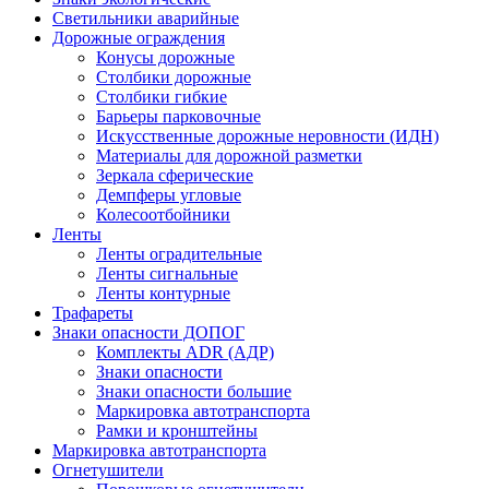
Светильники аварийные
Дорожные ограждения
Конусы дорожные
Столбики дорожные
Столбики гибкие
Барьеры парковочные
Искусственные дорожные неровности (ИДН)
Материалы для дорожной разметки
Зеркала сферические
Демпферы угловые
Колесоотбойники
Ленты
Ленты оградительные
Ленты сигнальные
Ленты контурные
Трафареты
Знаки опасности ДОПОГ
Комплекты ADR (АДР)
Знаки опасности
Знаки опасности большие
Маркировка автотранспорта
Рамки и кронштейны
Маркировка автотранспорта
Огнетушители