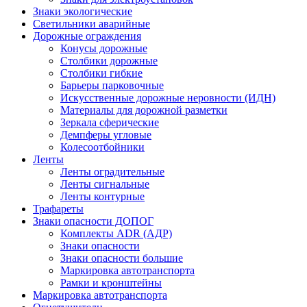
Знаки экологические
Светильники аварийные
Дорожные ограждения
Конусы дорожные
Столбики дорожные
Столбики гибкие
Барьеры парковочные
Искусственные дорожные неровности (ИДН)
Материалы для дорожной разметки
Зеркала сферические
Демпферы угловые
Колесоотбойники
Ленты
Ленты оградительные
Ленты сигнальные
Ленты контурные
Трафареты
Знаки опасности ДОПОГ
Комплекты ADR (АДР)
Знаки опасности
Знаки опасности большие
Маркировка автотранспорта
Рамки и кронштейны
Маркировка автотранспорта