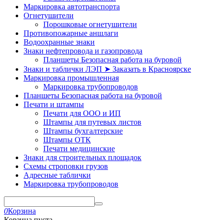
Маркировка автотранспорта
Огнетушители
Порошковые огнетушители
Противопожарные аншлаги
Водоохранные знаки
Знаки нефтепровода и газопровода
Планшеты Безопасная работа на буровой
Знаки и таблички ЛЭП ➤ Заказать в Красноярске
Маркировка промышленная
Маркировка трубопроводов
Планшеты Безопасная работа на буровой
Печати и штампы
Печати для ООО и ИП
Штампы для путевых листов
Штампы бухгалтерские
Штампы ОТК
Печати медицинские
Знаки для строительных площадок
Схемы строповки грузов
Адресные таблички
Маркировка трубопроводов
0
Корзина
Корзина пуста