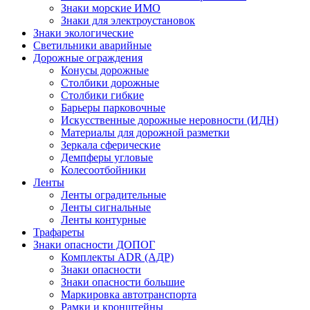
Знаки морские ИМО
Знаки для электроустановок
Знаки экологические
Светильники аварийные
Дорожные ограждения
Конусы дорожные
Столбики дорожные
Столбики гибкие
Барьеры парковочные
Искусственные дорожные неровности (ИДН)
Материалы для дорожной разметки
Зеркала сферические
Демпферы угловые
Колесоотбойники
Ленты
Ленты оградительные
Ленты сигнальные
Ленты контурные
Трафареты
Знаки опасности ДОПОГ
Комплекты ADR (АДР)
Знаки опасности
Знаки опасности большие
Маркировка автотранспорта
Рамки и кронштейны