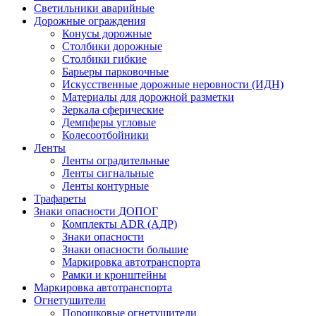
Светильники аварийные
Дорожные ограждения
Конусы дорожные
Столбики дорожные
Столбики гибкие
Барьеры парковочные
Искусственные дорожные неровности (ИДН)
Материалы для дорожной разметки
Зеркала сферические
Демпферы угловые
Колесоотбойники
Ленты
Ленты оградительные
Ленты сигнальные
Ленты контурные
Трафареты
Знаки опасности ДОПОГ
Комплекты ADR (АДР)
Знаки опасности
Знаки опасности большие
Маркировка автотранспорта
Рамки и кронштейны
Маркировка автотранспорта
Огнетушители
Порошковые огнетушители