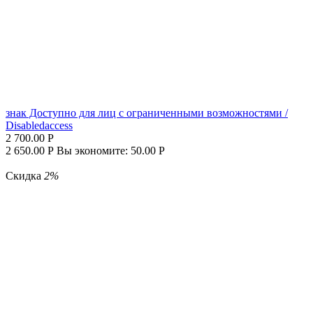
знак Доступно для лиц с ограни­ченными воз­можностями /
Disabledaccess
2 700.00
Р
2 650.00
Р
Вы экономите:
50.00
Р
Скидка
2%