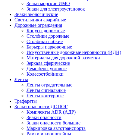
Знаки морские ИМО
Знаки для электроустановок
Знаки экологические
Светильники аварийные
Дорожные ограждения
Конусы дорожные
Столбики дорожные
Столбики гибкие
Барьеры парковочные
Искусственные дорожные неровности (ИДН)
Материалы для дорожной разметки
Зеркала сферические
Демпферы угловые
Колесоотбойники
Ленты
Ленты оградительные
Ленты сигнальные
Ленты контурные
Трафареты
Знаки опасности ДОПОГ
Комплекты ADR (АДР)
Знаки опасности
Знаки опасности большие
Маркировка автотранспорта
Рамки и кронштейны