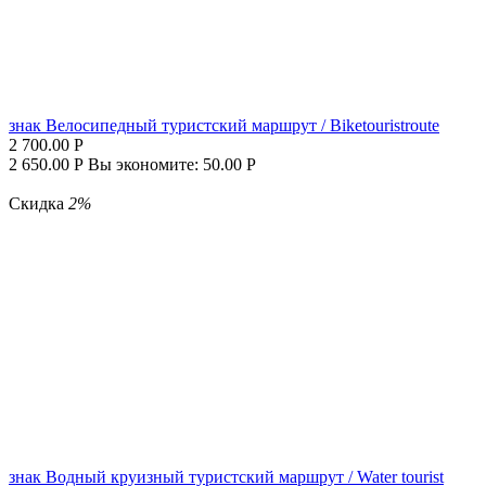
знак Велосипед­ный турист­ский маршрут / Biketouristroute
2 700.00
Р
2 650.00
Р
Вы экономите:
50.00
Р
Скидка
2%
знак Водный кру­изный туристский маршрут / Water tourist