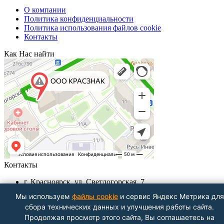
О компании
Политика конфиденциальности
Политика использования файлов cookie
Контакты
Как Нас найти
Контакты
г. Красноярск, ул. Светлогорская, 7
+7 (391) 29-29-199, +7 (391) 290-62-00
Мы используем
файлы cookie
и сервис Яндекс Метрика для
Пн-Пт с 9.00 - до 18.00
сбора технических данных и улучшения работы сайта.
info@krasznak24.ru
Продолжая просмотр этого сайта, Вы соглашаетесь на
Посмотреть на карте