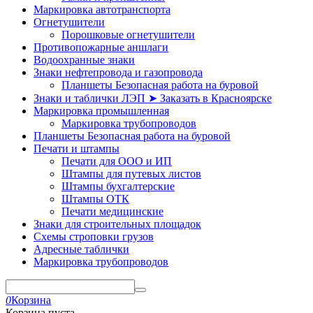
Маркировка автотранспорта
Огнетушители
Порошковые огнетушители
Противопожарные аншлаги
Водоохранные знаки
Знаки нефтепровода и газопровода
Планшеты Безопасная работа на буровой
Знаки и таблички ЛЭП ➤ Заказать в Красноярске
Маркировка промышленная
Маркировка трубопроводов
Планшеты Безопасная работа на буровой
Печати и штампы
Печати для ООО и ИП
Штампы для путевых листов
Штампы бухгалтерские
Штампы ОТК
Печати медицинские
Знаки для строительных площадок
Схемы строповки грузов
Адресные таблички
Маркировка трубопроводов
0
Корзина
Корзина пуста