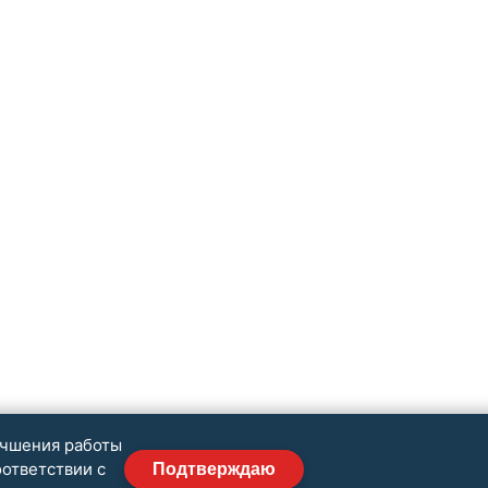
учшения работы
оответствии с
Подтверждаю