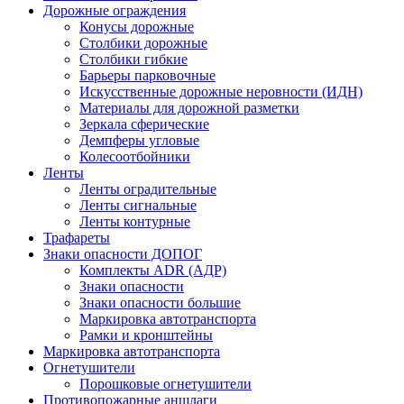
Дорожные ограждения
Конусы дорожные
Столбики дорожные
Столбики гибкие
Барьеры парковочные
Искусственные дорожные неровности (ИДН)
Материалы для дорожной разметки
Зеркала сферические
Демпферы угловые
Колесоотбойники
Ленты
Ленты оградительные
Ленты сигнальные
Ленты контурные
Трафареты
Знаки опасности ДОПОГ
Комплекты ADR (АДР)
Знаки опасности
Знаки опасности большие
Маркировка автотранспорта
Рамки и кронштейны
Маркировка автотранспорта
Огнетушители
Порошковые огнетушители
Противопожарные аншлаги