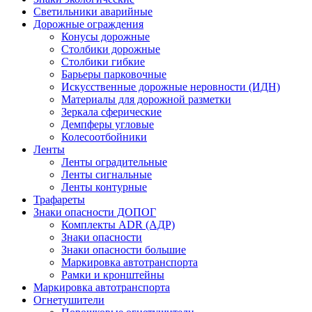
Светильники аварийные
Дорожные ограждения
Конусы дорожные
Столбики дорожные
Столбики гибкие
Барьеры парковочные
Искусственные дорожные неровности (ИДН)
Материалы для дорожной разметки
Зеркала сферические
Демпферы угловые
Колесоотбойники
Ленты
Ленты оградительные
Ленты сигнальные
Ленты контурные
Трафареты
Знаки опасности ДОПОГ
Комплекты ADR (АДР)
Знаки опасности
Знаки опасности большие
Маркировка автотранспорта
Рамки и кронштейны
Маркировка автотранспорта
Огнетушители