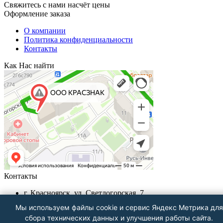
Свяжитесь с нами насчёт цены
Оформление заказа
О компании
Политика конфиденциальности
Контакты
Как Нас найти
Контакты
г. Красноярск, ул. Светлогорская, 7
+7 (391) 29-29-199, +7 (391) 290-62-00
Мы используем файлы cookie и сервис Яндекс Метрика для
Пн-Пт с 9.00 - до 18.00
сбора технических данных и улучшения работы сайта.
info@krasznak24.ru