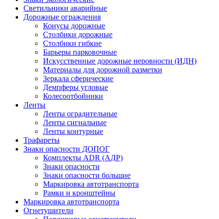
Светильники аварийные
Дорожные ограждения
Конусы дорожные
Столбики дорожные
Столбики гибкие
Барьеры парковочные
Искусственные дорожные неровности (ИДН)
Материалы для дорожной разметки
Зеркала сферические
Демпферы угловые
Колесоотбойники
Ленты
Ленты оградительные
Ленты сигнальные
Ленты контурные
Трафареты
Знаки опасности ДОПОГ
Комплекты ADR (АДР)
Знаки опасности
Знаки опасности большие
Маркировка автотранспорта
Рамки и кронштейны
Маркировка автотранспорта
Огнетушители