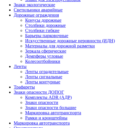
Знаки экологические
Светильники аварийные
Дорожные ограждения
Конусы дорожные
Столбики дорожные
Столбики гибкие
Барьеры парковочные
Искусственные дорожные неровности (ИДН)
Материалы для дорожной разметки
Зеркала сферические
Демпферы угловые
Колесоотбойники
Ленты
Ленты оградительные
Ленты сигнальные
Ленты контурные
Трафареты
Знаки опасности ДОПОГ
Комплекты ADR (АДР)
Знаки опасности
Знаки опасности большие
Маркировка автотранспорта
Рамки и кронштейны
Маркировка автотранспорта