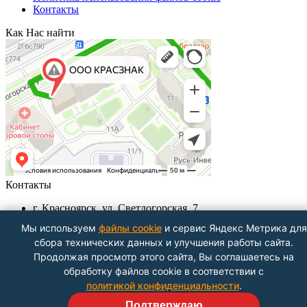
Контакты
Как Нас найти
Контакты
г. Красноярск, ул. Светлогорская, 7
+7 (391) 29-29-199, +7 (391) 290-62-00
Мы используем
файлы cookie
и сервис Яндекс Метрика для
Пн-Пт с 9.00 - до 18.00
сбора технических данных и улучшения работы сайта.
info@krasznak24.ru
Продолжая просмотр этого сайта, Вы соглашаетесь на
Посмотреть на карте
обработку файлов cookie в соответствии с
политикой конфиденциальности
.
Подтверждаю