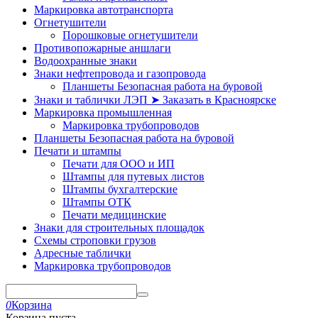
Маркировка автотранспорта
Огнетушители
Порошковые огнетушители
Противопожарные аншлаги
Водоохранные знаки
Знаки нефтепровода и газопровода
Планшеты Безопасная работа на буровой
Знаки и таблички ЛЭП ➤ Заказать в Красноярске
Маркировка промышленная
Маркировка трубопроводов
Планшеты Безопасная работа на буровой
Печати и штампы
Печати для ООО и ИП
Штампы для путевых листов
Штампы бухгалтерские
Штампы ОТК
Печати медицинские
Знаки для строительных площадок
Схемы строповки грузов
Адресные таблички
Маркировка трубопроводов
0
Корзина
Корзина пуста