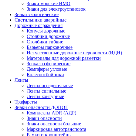
Знаки морские ИМО
Знаки для электроустановок
Знаки экологические
Светильники аварийные
Дорожные ограждения
Конусы дорожные
Столбики дорожные
Столбики гибкие
Барьеры парковочные
Искусственные дорожные неровности (ИДН)
Материалы для дорожной разметки
Зеркала сферические
Демпферы угловые
Колесоотбойники
Ленты
Ленты оградительные
Ленты сигнальные
Ленты контурные
Трафареты
Знаки опасности ДОПОГ
Комплекты ADR (АДР)
Знаки опасности
Знаки опасности большие
Маркировка автотранспорта
Рамки и кронштейны