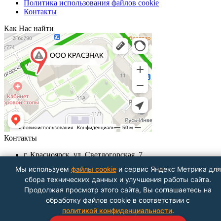
Политика использования файлов cookie
Контакты
Как Нас найти
Контакты
г. Красноярск, ул. Светлогорская, 7
+7 (391) 29-29-199, +7 (391) 290-62-00
Мы используем
файлы cookie
и сервис Яндекс Метрика для
Пн-Пт с 9.00 - до 18.00
сбора технических данных и улучшения работы сайта.
info@krasznak24.ru
Продолжая просмотр этого сайта, Вы соглашаетесь на
Посмотреть на карте
обработку файлов cookie в соответствии с
политикой конфиденциальности
.