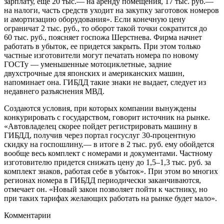
зарплату, еще 20 тыс.— на аренду помещения, 17 тыс. руб.—
на налоги, часть средств уходит на закупку заготовок номеров
и амортизацию оборудования». Если конечную цену
ограничат 2 тыс. руб., то оборот такой точки сократится до
60 тыс. руб., поясняет госпожа Шерстнева. Фирма начнет
работать в убыток, ее придется закрыть. При этом только
частные изготовители могут печатать номера по новому
ГОСТу — уменьшенные мотоциклетные, задние
двухстрочные для японских и американских машин,
напоминает она. ГИБДД такие знаки не выдает, следует из
недавнего разъяснения МВД.
Создаются условия, при которых компании вынуждены
конкурировать с государством, говорит источник на рынке.
«Автовладелец скорее пойдет регистрировать машину в
ГИБДД, получив через портал госуслуг 30-процентную
скидку на госпошлину,— в итоге в 2 тыс. руб. ему обойдется
вообще весь комплект с номерами и документами. Частному
изготовителю придется снижать цену до 1,5–1,3 тыс. руб. за
комплект знаков, работая себе в убыток». При этом во многих
регионах номера в ГИБДД периодически заканчиваются,
отмечает он. «Новый закон позволяет пойти к частнику, но
при таких тарифах желающих работать на рынке будет мало».
Комментарии