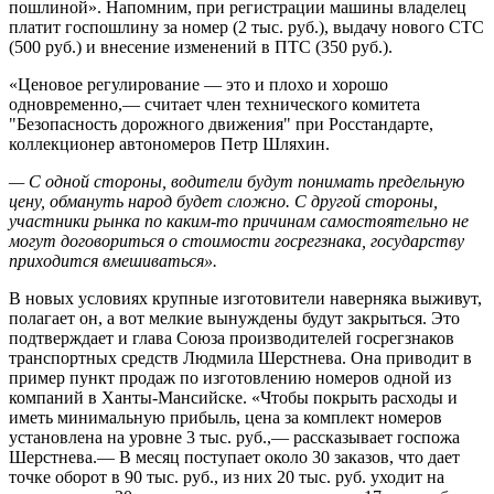
пошлиной». Напомним, при регистрации машины владелец
платит госпошлину за номер (2 тыс. руб.), выдачу нового СТС
(500 руб.) и внесение изменений в ПТС (350 руб.).
«Ценовое регулирование — это и плохо и хорошо
одновременно,— считает член технического комитета
"Безопасность дорожного движения" при Росстандарте,
коллекционер автономеров Петр Шляхин.
— С одной стороны, водители будут понимать предельную
цену, обмануть народ будет сложно. С другой стороны,
участники рынка по каким-то причинам самостоятельно не
могут договориться о стоимости госрегзнака, государству
приходится вмешиваться».
В новых условиях крупные изготовители наверняка выживут,
полагает он, а вот мелкие вынуждены будут закрыться. Это
подтверждает и глава Союза производителей госрегзнаков
транспортных средств Людмила Шерстнева. Она приводит в
пример пункт продаж по изготовлению номеров одной из
компаний в Ханты-Мансийске. «Чтобы покрыть расходы и
иметь минимальную прибыль, цена за комплект номеров
установлена на уровне 3 тыс. руб.,— рассказывает госпожа
Шерстнева.— В месяц поступает около 30 заказов, что дает
точке оборот в 90 тыс. руб., из них 20 тыс. руб. уходит на