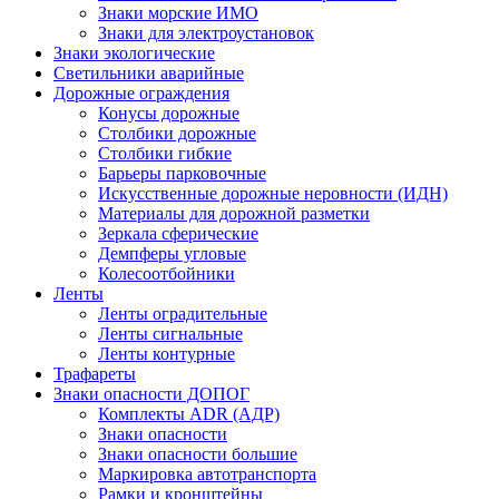
Знаки морские ИМО
Знаки для электроустановок
Знаки экологические
Светильники аварийные
Дорожные ограждения
Конусы дорожные
Столбики дорожные
Столбики гибкие
Барьеры парковочные
Искусственные дорожные неровности (ИДН)
Материалы для дорожной разметки
Зеркала сферические
Демпферы угловые
Колесоотбойники
Ленты
Ленты оградительные
Ленты сигнальные
Ленты контурные
Трафареты
Знаки опасности ДОПОГ
Комплекты ADR (АДР)
Знаки опасности
Знаки опасности большие
Маркировка автотранспорта
Рамки и кронштейны