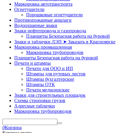
Маркировка автотранспорта
Огнетушители
Порошковые огнетушители
Противопожарные аншлаги
Водоохранные знаки
Знаки нефтепровода и газопровода
Планшеты Безопасная работа на буровой
Знаки и таблички ЛЭП ➤ Заказать в Красноярске
Маркировка промышленная
Маркировка трубопроводов
Планшеты Безопасная работа на буровой
Печати и штампы
Печати для ООО и ИП
Штампы для путевых листов
Штампы бухгалтерские
Штампы ОТК
Печати медицинские
Знаки для строительных площадок
Схемы строповки грузов
Адресные таблички
Маркировка трубопроводов
0
Корзина
Корзина пуста