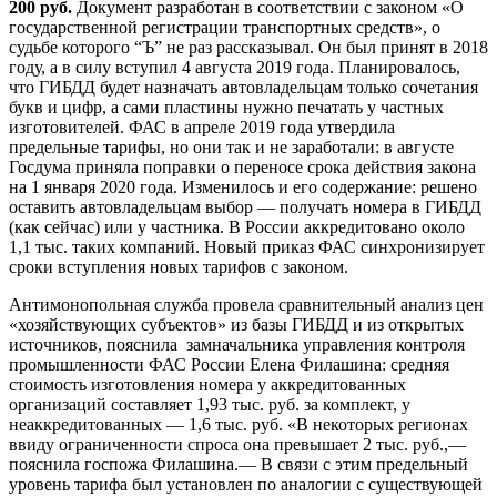
200 руб.
Документ разработан в соответствии с законом «О
государственной регистрации транспортных средств», о
судьбе которого “Ъ” не раз рассказывал. Он был принят в 2018
году, а в силу вступил 4 августа 2019 года. Планировалось,
что ГИБДД будет назначать автовладельцам только сочетания
букв и цифр, а сами пластины нужно печатать у частных
изготовителей. ФАС в апреле 2019 года утвердила
предельные тарифы, но они так и не заработали: в августе
Госдума приняла поправки о переносе срока действия закона
на 1 января 2020 года. Изменилось и его содержание: решено
оставить автовладельцам выбор — получать номера в ГИБДД
(как сейчас) или у частника. В России аккредитовано около
1,1 тыс. таких компаний. Новый приказ ФАС синхронизирует
сроки вступления новых тарифов с законом.
Антимонопольная служба провела сравнительный анализ цен
«хозяйствующих субъектов» из базы ГИБДД и из открытых
источников, пояснила
замначальника управления контроля
промышленности ФАС России Елена Филашина: средняя
стоимость изготовления номера у аккредитованных
организаций составляет 1,93 тыс. руб. за комплект, у
неаккредитованных — 1,6 тыс. руб. «В некоторых регионах
ввиду ограниченности спроса она превышает 2 тыс. руб.,—
пояснила госпожа Филашина.— В связи с этим предельный
уровень тарифа был установлен по аналогии с существующей