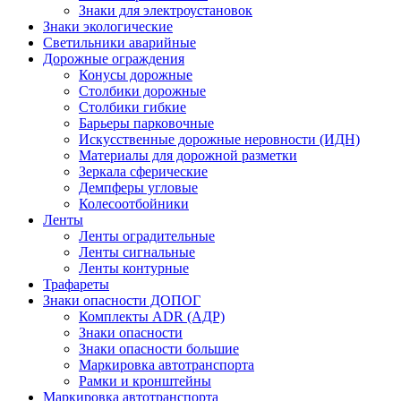
Знаки для электроустановок
Знаки экологические
Светильники аварийные
Дорожные ограждения
Конусы дорожные
Столбики дорожные
Столбики гибкие
Барьеры парковочные
Искусственные дорожные неровности (ИДН)
Материалы для дорожной разметки
Зеркала сферические
Демпферы угловые
Колесоотбойники
Ленты
Ленты оградительные
Ленты сигнальные
Ленты контурные
Трафареты
Знаки опасности ДОПОГ
Комплекты ADR (АДР)
Знаки опасности
Знаки опасности большие
Маркировка автотранспорта
Рамки и кронштейны
Маркировка автотранспорта