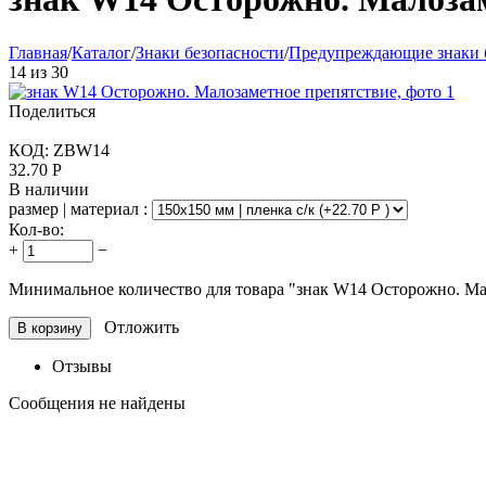
Главная
/
Каталог
/
Знаки безопасности
/
Предупреждающие знаки 
14
из
30
Поделиться
КОД:
ZBW14
32.70
Р
В наличии
размер | материал :
Кол-во:
+
−
Минимальное количество для товара "знак W14 Осторожно. М
Отложить
В корзину
Отзывы
Сообщения не найдены