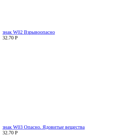
знак W02 Взрывоопасно
32.70
Р
знак W03 Опасно. Ядовитые вещества
32.70
Р