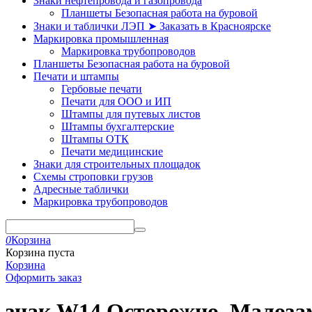
Знаки нефтепровода и газопровода
Планшеты Безопасная работа на буровой
Знаки и таблички ЛЭП ➤ Заказать в Красноярске
Маркировка промышленная
Маркировка трубопроводов
Планшеты Безопасная работа на буровой
Печати и штампы
Гербовые печати
Печати для ООО и ИП
Штампы для путевых листов
Штампы бухгалтерские
Штампы ОТК
Печати медицинские
Знаки для строительных площадок
Схемы строповки грузов
Адресные таблички
Маркировка трубопроводов
0
Корзина
Корзина пуста
Корзина
Оформить заказ
знак W14 Осторожно. Малоза