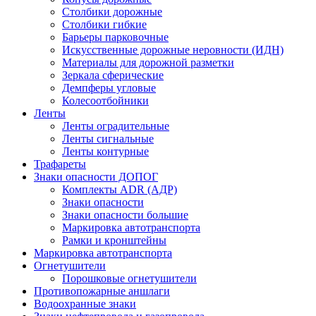
Столбики дорожные
Столбики гибкие
Барьеры парковочные
Искусственные дорожные неровности (ИДН)
Материалы для дорожной разметки
Зеркала сферические
Демпферы угловые
Колесоотбойники
Ленты
Ленты оградительные
Ленты сигнальные
Ленты контурные
Трафареты
Знаки опасности ДОПОГ
Комплекты ADR (АДР)
Знаки опасности
Знаки опасности большие
Маркировка автотранспорта
Рамки и кронштейны
Маркировка автотранспорта
Огнетушители
Порошковые огнетушители
Противопожарные аншлаги
Водоохранные знаки