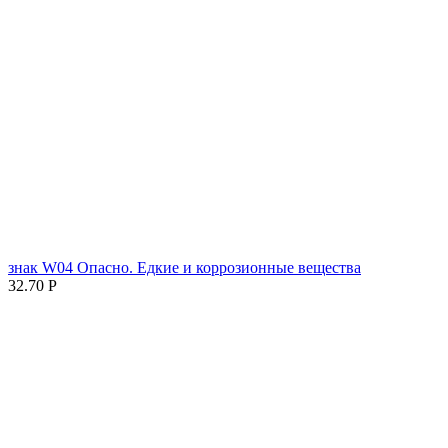
знак W04 Опасно. Едкие и коррозионные вещества
32.70
Р