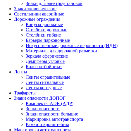
Знаки для электроустановок
Знаки экологические
Светильники аварийные
Дорожные ограждения
Конусы дорожные
Столбики дорожные
Столбики гибкие
Барьеры парковочные
Искусственные дорожные неровности (ИДН)
Материалы для дорожной разметки
Зеркала сферические
Демпферы угловые
Колесоотбойники
Ленты
Ленты оградительные
Ленты сигнальные
Ленты контурные
Трафареты
Знаки опасности ДОПОГ
Комплекты ADR (АДР)
Знаки опасности
Знаки опасности большие
Маркировка автотранспорта
Рамки и кронштейны
Маркировка автотранспорта