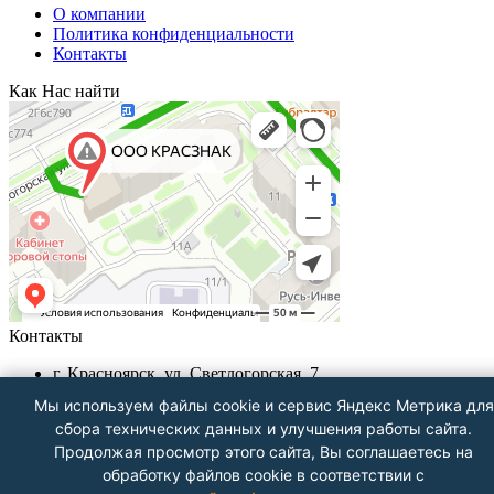
О компании
Политика конфиденциальности
Контакты
Как Нас найти
Контакты
г. Красноярск, ул. Светлогорская, 7
+7 (391) 29-29-199, +7 (391) 290-62-00
Мы используем файлы cookie и сервис Яндекс Метрика для
Пн-Пт с 9.00 - до 18.00
сбора технических данных и улучшения работы сайта.
info@krasznak24.ru
Продолжая просмотр этого сайта, Вы соглашаетесь на
Посмотреть на карте
обработку файлов cookie в соответствии с