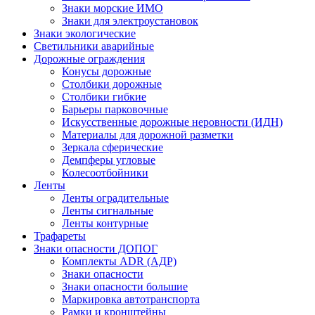
Знаки морские ИМО
Знаки для электроустановок
Знаки экологические
Светильники аварийные
Дорожные ограждения
Конусы дорожные
Столбики дорожные
Столбики гибкие
Барьеры парковочные
Искусственные дорожные неровности (ИДН)
Материалы для дорожной разметки
Зеркала сферические
Демпферы угловые
Колесоотбойники
Ленты
Ленты оградительные
Ленты сигнальные
Ленты контурные
Трафареты
Знаки опасности ДОПОГ
Комплекты ADR (АДР)
Знаки опасности
Знаки опасности большие
Маркировка автотранспорта
Рамки и кронштейны