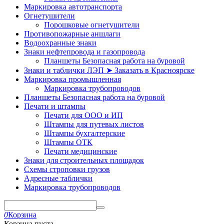
Маркировка автотранспорта
Огнетушители
Порошковые огнетушители
Противопожарные аншлаги
Водоохранные знаки
Знаки нефтепровода и газопровода
Планшеты Безопасная работа на буровой
Знаки и таблички ЛЭП ➤ Заказать в Красноярске
Маркировка промышленная
Маркировка трубопроводов
Планшеты Безопасная работа на буровой
Печати и штампы
Печати для ООО и ИП
Штампы для путевых листов
Штампы бухгалтерские
Штампы ОТК
Печати медицинские
Знаки для строительных площадок
Схемы строповки грузов
Адресные таблички
Маркировка трубопроводов
0
Корзина
Корзина пуста