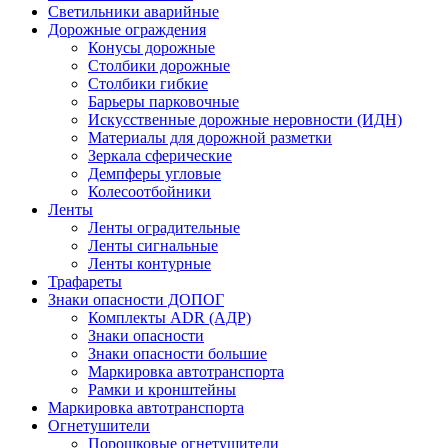
Светильники аварийные
Дорожные ограждения
Конусы дорожные
Столбики дорожные
Столбики гибкие
Барьеры парковочные
Искусственные дорожные неровности (ИДН)
Материалы для дорожной разметки
Зеркала сферические
Демпферы угловые
Колесоотбойники
Ленты
Ленты оградительные
Ленты сигнальные
Ленты контурные
Трафареты
Знаки опасности ДОПОГ
Комплекты ADR (АДР)
Знаки опасности
Знаки опасности большие
Маркировка автотранспорта
Рамки и кронштейны
Маркировка автотранспорта
Огнетушители
Порошковые огнетушители