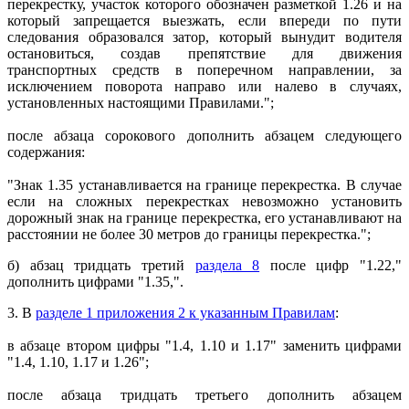
перекрестку, участок которого обозначен разметкой 1.26 и на
который запрещается выезжать, если впереди по пути
следования образовался затор, который вынудит водителя
остановиться, создав препятствие для движения
транспортных средств в поперечном направлении, за
исключением поворота направо или налево в случаях,
установленных настоящими Правилами.";
после абзаца сорокового дополнить абзацем следующего
содержания:
"Знак 1.35 устанавливается на границе перекрестка. В случае
если на сложных перекрестках невозможно установить
дорожный знак на границе перекрестка, его устанавливают на
расстоянии не более 30 метров до границы перекрестка.";
б) абзац тридцать третий
раздела 8
после цифр "1.22,"
дополнить цифрами "1.35,".
3. В
разделе 1 приложения 2 к указанным Правилам
:
в абзаце втором цифры "1.4, 1.10 и 1.17" заменить цифрами
"1.4, 1.10, 1.17 и 1.26";
после абзаца тридцать третьего дополнить абзацем