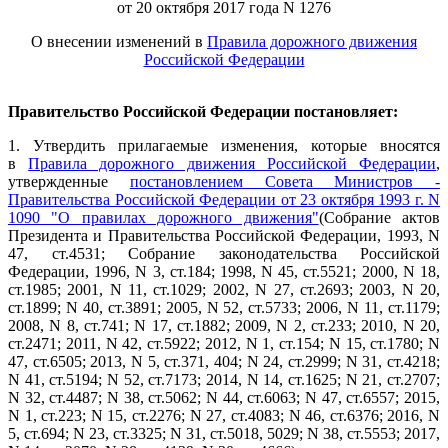
от 20 октября 2017 года N 1276
О внесении изменений в
Правила дорожного движения
Российской Федерации
Правительство Российской Федерации постановляет:
1. Утвердить прилагаемые изменения, которые вносятся
в
Правила дорожного движения Российской Федерации
,
утвержденные
постановлением Совета Министров -
Правительства Российской Федерации от 23 октября 1993 г. N
1090 "О правилах дорожного движения"
(Собрание актов
Президента и Правительства Российской Федерации, 1993, N
47, ст.4531; Собрание законодательства Российской
Федерации, 1996, N 3, ст.184; 1998, N 45, ст.5521; 2000, N 18,
ст.1985; 2001, N 11, ст.1029; 2002, N 27, ст.2693; 2003, N 20,
ст.1899; N 40, ст.3891; 2005, N 52, ст.5733; 2006, N 11, ст.1179;
2008, N 8, ст.741; N 17, ст.1882; 2009, N 2, ст.233; 2010, N 20,
ст.2471; 2011, N 42, ст.5922; 2012, N 1, ст.154; N 15, ст.1780; N
47, ст.6505; 2013, N 5, ст.371, 404; N 24, ст.2999; N 31, ст.4218;
N 41, ст.5194; N 52, ст.7173; 2014, N 14, ст.1625; N 21, ст.2707;
N 32, ст.4487; N 38, ст.5062; N 44, ст.6063; N 47, ст.6557; 2015,
N 1, ст.223; N 15, ст.2276; N 27, ст.4083; N 46, ст.6376; 2016, N
5, ст.694; N 23, ст.3325; N 31, ст.5018, 5029; N 38, ст.5553; 2017,