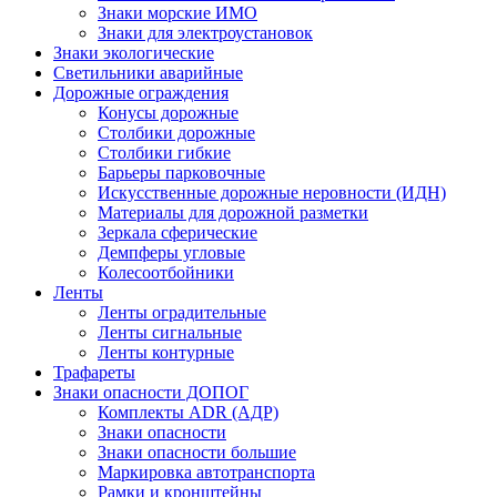
Знаки морские ИМО
Знаки для электроустановок
Знаки экологические
Светильники аварийные
Дорожные ограждения
Конусы дорожные
Столбики дорожные
Столбики гибкие
Барьеры парковочные
Искусственные дорожные неровности (ИДН)
Материалы для дорожной разметки
Зеркала сферические
Демпферы угловые
Колесоотбойники
Ленты
Ленты оградительные
Ленты сигнальные
Ленты контурные
Трафареты
Знаки опасности ДОПОГ
Комплекты ADR (АДР)
Знаки опасности
Знаки опасности большие
Маркировка автотранспорта
Рамки и кронштейны