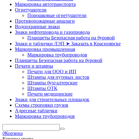
Маркировка автотранспорта
Огнетушители
Порошковые огнетушители
Противопожарные аншлаги
Водоохранные знаки
Знаки нефтепровода и газопровода
Планшеты Безопасная работа на буровой
Знаки и таблички ЛЭП ➤ Заказать в Красноярске
Маркировка промышленная
Маркировка трубопроводов
Планшеты Безопасная работа на буровой
Печати и штампы
Печати для ООО и ИП
Штампы для путевых листов
Штампы бухгалтерские
Штампы ОТК
Печати медицинские
Знаки для строительных площадок
Схемы строповки грузов
Адресные таблички
Маркировка трубопроводов
0
Корзина
Корзина пуста